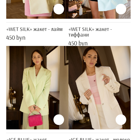
«WET SILK» жакет - лайм
«WET SILK» жакет -
тиффани
450 byn
450 byn
«ICE BLUE» жакет -
«ICE BLUE» жакет - молоко