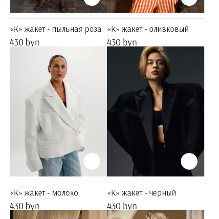
«K» жакет - пыльная роза
«K» жакет - оливковый
430 byn
430 byn
«K» жакет - молоко
«K» жакет - черный
430 byn
430 byn