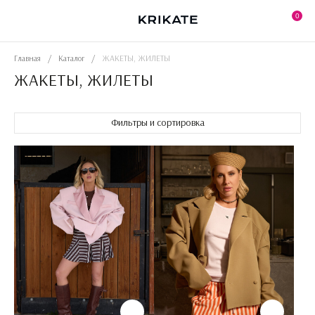
Skip
to
0
the
content
Главная
/
Каталог
/
ЖАКЕТЫ, ЖИЛЕТЫ
ЖАКЕТЫ, ЖИЛЕТЫ
Фильтры и сортировка