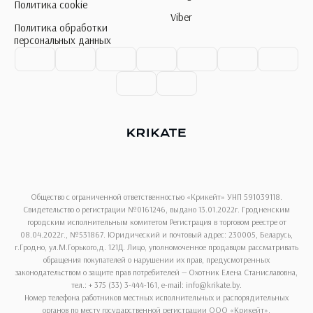
Политика cookie
Viber
Политика обработки
персональных данных
Общество с ограниченной ответственностью «Крикейт» УНП 591039118.
Свидетельство о регистрации №0161246, выдано 13.01.2022г. Гродненским
городским исполнительным комитетом Регистрация в торговом реестре от
08.04.2022г., №531867. Юридический и почтовый адрес: 230005, Беларусь,
г.Гродно, ул.М.Горького,д. 121Д. Лицо, уполномоченное продавцом рассматривать
обращения покупателей о нарушении их прав, предусмотренных
законодательством о защите прав потребителей — Охотник Елена Станиславовна,
тел.: + 375 (33) 3-444-161, e-mail: info@krikate.by.
Номер телефона работников местных исполнительных и распорядительных
органов по месту государственной регистрации ООО «Крикейт»,