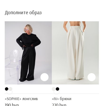
Дополните образ
«SOPHIE» лонгслив
«IV» брюки
190 byn
220 byn