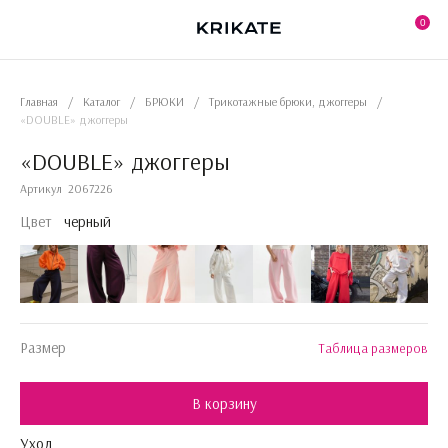
Skip
to
0
the
content
Главная
/
Каталог
/
БРЮКИ
/
Трикотажные брюки, джоггеры
/
«DOUBLE» джоггеры
«DOUBLE» джоггеры
Артикул
2067226
Цвет
черный
Размер
Таблица размеров
В корзину
Уход