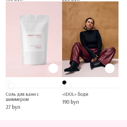
Соль для ванн с
«IDOL» боди
шиммером
190 byn
27 byn