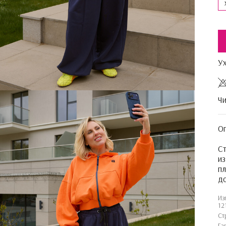
У
Чи
О
Ст
из
пл
до
Из
12
Ст
Га