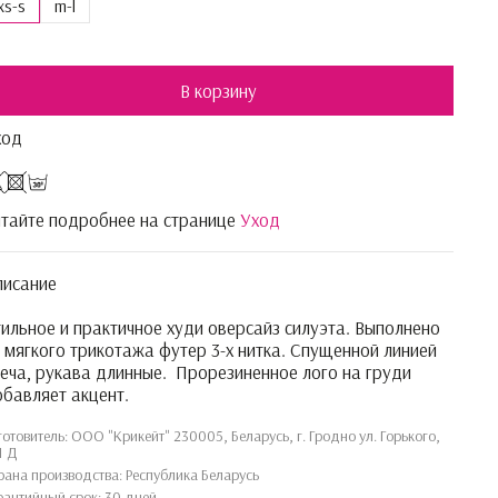
xs-s
m-l
В корзину
ход
тайте подробнее на странице
Уход
писание
ильное и практичное худи оверсайз силуэта. Выполнено
 мягкого трикотажа футер 3-х нитка. Cпущенной линией
еча, рукава длинные. Прорезиненное лого на груди
бавляет акцент.
готовитель: ООО "Крикейт" 230005, Беларусь, г. Гродно ул. Горького,
1 Д
рана производства: Республика Беларусь
рантийный срок: 30 дней