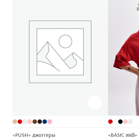
«PUSH» джоггеры
«BASIC midi»