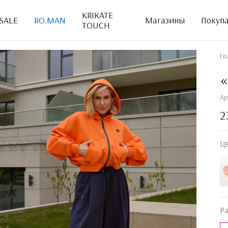
KRIKATE
SALE
RO.MAN
Магазины
Покуп
TOUCH
Гл
Ар
2
Ц
Р