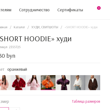
0
ателям
Сотрудничество
Сертификаты
авная
/
Каталог
/
ХУДИ, СВИТШОТЫ
/
«SHORT HOODIE» худи
«SHORT HOODIE» худи
тикул
2355725
30 byn
вет
оранжевый
азмер
Таблица размеров