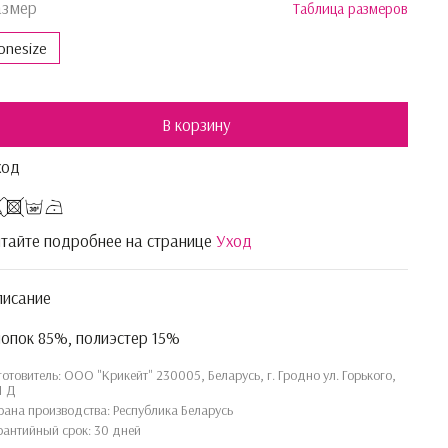
азмер
Таблица размеров
onesize
В корзину
ход
тайте подробнее на странице
Уход
писание
опок 85%, полиэстер 15%
готовитель: ООО "Крикейт" 230005, Беларусь, г. Гродно ул. Горького,
1 Д
рана производства: Республика Беларусь
рантийный срок: 30 дней