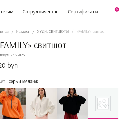
0
ателям
Сотрудничество
Сертификаты
авная
/
Каталог
/
ХУДИ, СВИТШОТЫ
/
«FAMILY» свитшот
FAMILY» свитшот
тикул
2363425
20 byn
вет
серый меланж