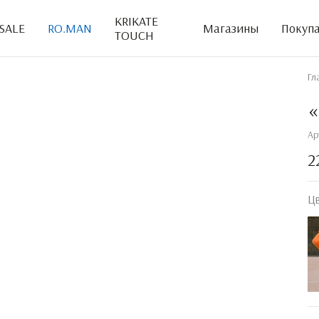
KRIKATE
SALE
RO.MAN
Магазины
Покуп
TOUCH
Гл
«
Ар
2
Ц