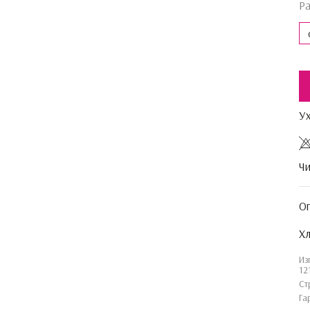
Р
У
Чи
О
Хл
Из
12
Ст
Га