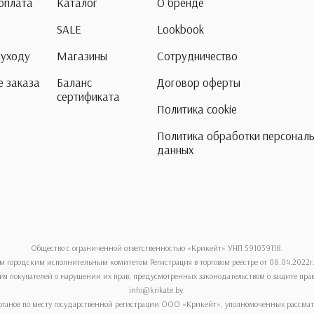
 оплата
Каталог
О бренде
SALE
Lookbook
 уходу
Магазины
Сотрудничество
 заказа
Баланс
Договор оферты
сертификата
Политика cookie
Политика обработки персонал
данных
Общество с ограниченной ответственностью «Крикейт» УНП 591039118.
м городским исполнительным комитетом Регистрация в торговом реестре от 08.04.2022г
я покупателей о нарушении их прав, предусмотренных законодательством о защите прав по
info@krikate.by.
ганов по месту государственной регистрации ООО «Крикейт», уполномоченных рассматри