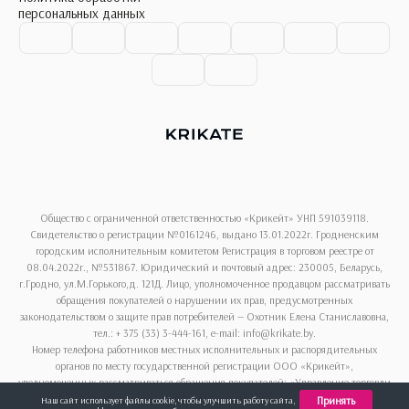
персональных данных
Общество с ограниченной ответственностью «Крикейт» УНП 591039118.
Свидетельство о регистрации №0161246, выдано 13.01.2022г. Гродненским
городским исполнительным комитетом Регистрация в торговом реестре от
08.04.2022г., №531867. Юридический и почтовый адрес: 230005, Беларусь,
г.Гродно, ул.М.Горького,д. 121Д. Лицо, уполномоченное продавцом рассматривать
обращения покупателей о нарушении их прав, предусмотренных
законодательством о защите прав потребителей — Охотник Елена Станиславовна,
тел.: + 375 (33) 3-444-161, e-mail: info@krikate.by.
Номер телефона работников местных исполнительных и распорядительных
органов по месту государственной регистрации ООО «Крикейт»,
уполномоченных рассматриваться обращения покупателей: «Управление торговли
и услуг Гродненского горисполкома», + 375 (152) 62-69-13.
Принять
Наш сайт использует файлы cookie, чтобы улучшить работу сайта,