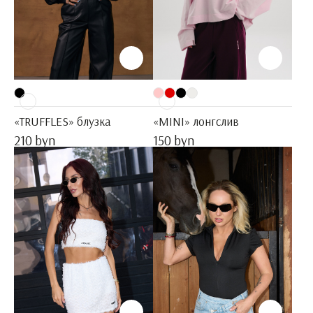
«TRUFFLES» блузка
«MINI» лонгслив
210 byn
150 byn