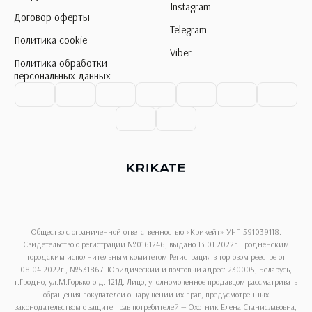
Instagram
Договор оферты
Telegram
Политика cookie
Viber
Политика обработки
персональных данных
Общество с ограниченной ответственностью «Крикейт» УНП 591039118.
Свидетельство о регистрации №0161246, выдано 13.01.2022г. Гродненским
городским исполнительным комитетом Регистрация в торговом реестре от
08.04.2022г., №531867. Юридический и почтовый адрес: 230005, Беларусь,
г.Гродно, ул.М.Горького,д. 121Д. Лицо, уполномоченное продавцом рассматривать
обращения покупателей о нарушении их прав, предусмотренных
законодательством о защите прав потребителей — Охотник Елена Станиславовна,