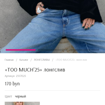
Главная
/
Каталог
/
ЛОНГСЛИВЫ
/
«TOO MUCH’25» лонгслив
«TOO MUCH’25» лонгслив
Артикул
2357025
170 byn
Цвет
черный