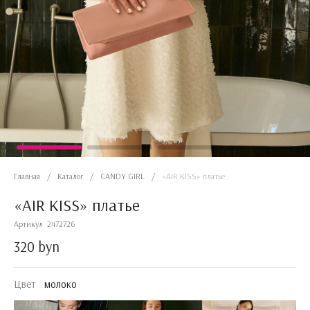
Главная
/
Каталог
/
CANDY GIRL
/
«AIR KISS» платье
«AIR KISS» платье
Артикул
2472726
320 byn
Цвет
молоко