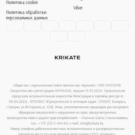
Политика cookie
Viber
Политика обработки
персональных данных
Общество с ограниченной ответственностью «Крикейт» УНП 591039118.
Свидетельство о регистрации №0161246, выдано 13.01.2022г. Гродненским
городским исполнительным комитетом Регистрация в торговом реестре от
08.04.2022г., №531867. Юридический и почтовый адрес: 230005, Беларусь,
г.Гродно, ул.М.Горького,д. 121Д. Лицо, уполномоченное продавцом рассматривать
обращения покупателей о нарушении их прав, предусмотренных
законодательством о защите прав потребителей — Охотник Елена Станиславовна,
тел.: + 375 (33) 3-444-161, e-mail: info@krikate.by.
Номер телефона работников местных исполнительных и распорядительных
органов по месту государственной регистрации ООО «Крикейт»,