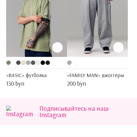
«BASIC» футболка
«FAMILY MAN» джоггеры
130 byn
200 byn
Подписывайтесь на наш
Instagram