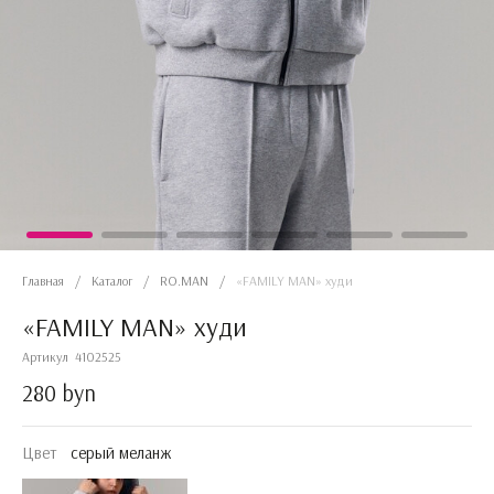
Главная
/
Каталог
/
RO.MAN
/
«FAMILY MAN» худи
«FAMILY MAN» худи
Артикул
4102525
280 byn
Цвет
серый меланж