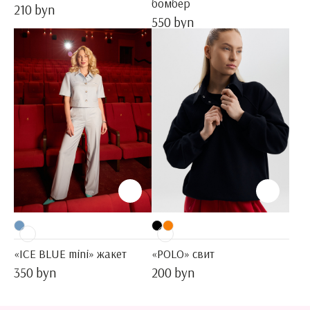
бомбер
210 byn
550 byn
«ICE BLUE mini» жакет
«POLO» свит
350 byn
200 byn