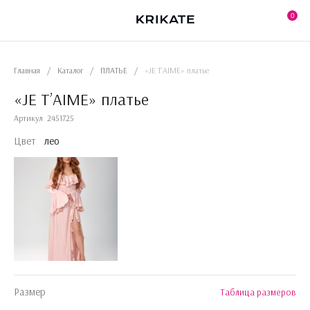
Skip
to
0
the
content
Главная
/
Каталог
/
ПЛАТЬЕ
/
«JE T’AIME» платье
«JE T’AIME» платье
Артикул
2451725
Цвет
лео
Размер
Таблица размеров