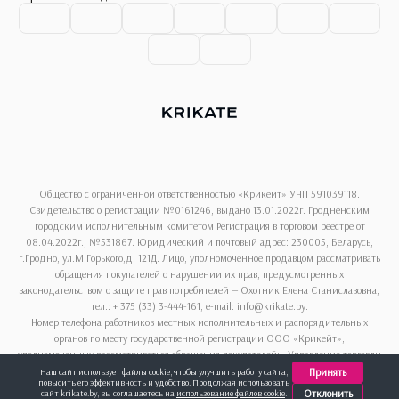
Общество с ограниченной ответственностью «Крикейт» УНП 591039118.
Свидетельство о регистрации №0161246, выдано 13.01.2022г. Гродненским
городским исполнительным комитетом Регистрация в торговом реестре от
08.04.2022г., №531867. Юридический и почтовый адрес: 230005, Беларусь,
г.Гродно, ул.М.Горького,д. 121Д. Лицо, уполномоченное продавцом рассматривать
обращения покупателей о нарушении их прав, предусмотренных
законодательством о защите прав потребителей — Охотник Елена Станиславовна,
тел.: + 375 (33) 3-444-161, e-mail: info@krikate.by.
Номер телефона работников местных исполнительных и распорядительных
органов по месту государственной регистрации ООО «Крикейт»,
уполномоченных рассматриваться обращения покупателей: «Управление торговли
и услуг Гродненского горисполкома», + 375 (152) 62-69-13.
Принять
Наш сайт использует файлы cookie, чтобы улучшить работу сайта,
повысить его эффективность и удобство. Продолжая использовать
Отклонить
сайт krikate.by, вы соглашаетесь на
использование файлов cookie
.