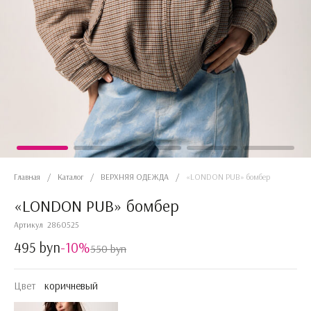
Главная
/
Каталог
/
ВЕРХНЯЯ ОДЕЖДА
/
«LONDON PUB» бомбер
«LONDON PUB» бомбер
Артикул
2860525
495 byn
-10%
550 byn
Цвет
коричневый