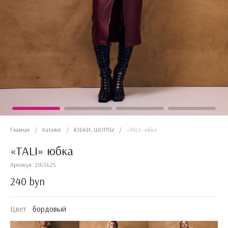
Главная
/
Каталог
/
ЮБКИ, ШОРТЫ
/
«TALI» юбка
«TALI» юбка
Артикул
2163625
240 byn
Цвет
бордовый