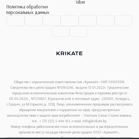
Viber
Политика обработки
персональных данных
Общество с ограниченной ответственностью «Крикейт» УНП 591039118.
Свидетельство о регистрации №0161246, выдано 13.01.2022г. Гродненским
городским исполнительным комитетом Регистрация в торговом реестре от
08.04.2022г., №531867. Юридический и почтовый адрес: 230005, Беларусь,
г.Гродно, ул.М.Горького,д. 121Д. Лицо, уполномоченное продавцом рассматривать
обращения покупателей о нарушении их прав, предусмотренных
законодательством о защите прав потребителей — Охотник Елена Станиславовна,
тел.: + 375 (33) 3-444-161, e-mail: info@krikate.by.
Номер телефона работников местных исполнительных и распорядительных
органов по месту государственной регистрации ООО «Крикейт»,
уполномоченных рассматриваться обращения покупателей: «Управление торговли