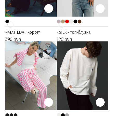
«MATILDA» корсет
«SILK» топ-блузка
390 byn
120 byn