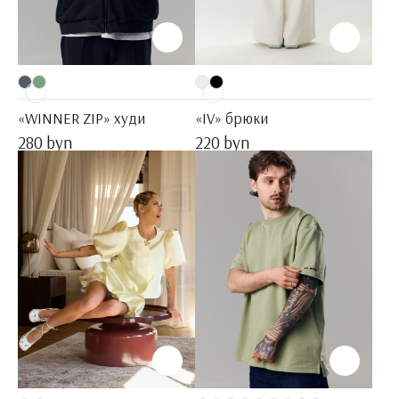
«WINNER ZIP» худи
«IV» брюки
280 byn
220 byn