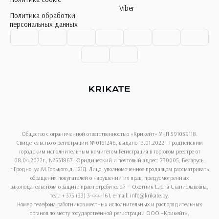
Viber
Политика обработки
персональных данных
Общество с ограниченной ответственностью «Крикейт» УНП 591039118.
Свидетельство о регистрации №0161246, выдано 13.01.2022г. Гродненским
городским исполнительным комитетом Регистрация в торговом реестре от
08.04.2022г., №531867. Юридический и почтовый адрес: 230005, Беларусь,
г.Гродно, ул.М.Горького,д. 121Д. Лицо, уполномоченное продавцом рассматривать
обращения покупателей о нарушении их прав, предусмотренных
законодательством о защите прав потребителей — Охотник Елена Станиславовна,
тел.: + 375 (33) 3-444-161, e-mail: info@krikate.by.
Номер телефона работников местных исполнительных и распорядительных
органов по месту государственной регистрации ООО «Крикейт»,