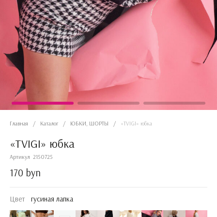
Главная
/
Каталог
/
ЮБКИ, ШОРТЫ
/
«TVIGI» юбка
«TVIGI» юбка
Артикул
2150725
170 byn
Цвет
гусиная лапка