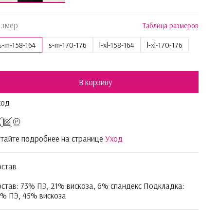
азмер
Таблица размеров
s-m-158-164
s-m-170-176
l-xl-158-164
l-xl-170-176
В корзину
ход
тайте подробнее на странице
Уход
остав
став: 73% ПЭ, 21% вискоза, 6% спандекс Подкладка:
% ПЭ, 45% вискоза