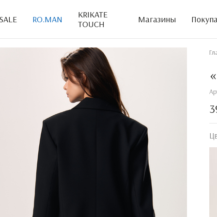
KRIKATE
SALE
RO.MAN
Магазины
Покуп
TOUCH
Гл
Ар
3
Ц