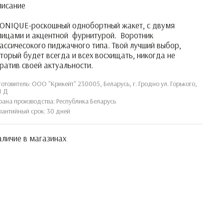
писание
ONIQUE-роскошный однобортный жакет, с двумя
лицами и акцентной фурнитурой. Воротник
ассичесокого пиджачного типа. Твой лучший выбор,
торый будет всегда и всех восхищать, никогда не
ратив своей актуальности.
готовитель: ООО "Крикейт" 230005, Беларусь, г. Гродно ул. Горького,
1 Д
рана производства: Республика Беларусь
рантийный срок: 30 дней
личие в магазинах