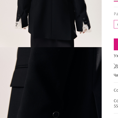
Р
У
Чи
С
Со
55