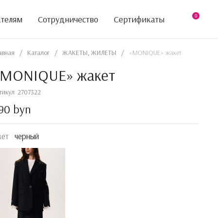
0
ателям
Сотрудничество
Сертификаты
авная
/
Каталог
/
ЖАКЕТЫ, ЖИЛЕТЫ
/
«MONIQUE» жакет
«MONIQUE» жакет
тикул
2707322
90 byn
вет
черный