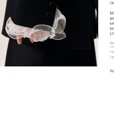
О
M
ш
кл
ко
ут
Из
12
Ст
Га
На