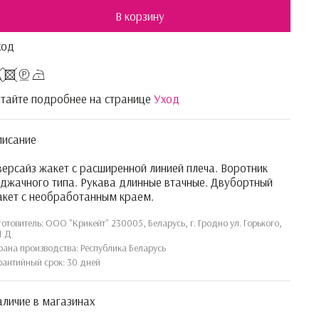
В корзину
ход
тайте подробнее на странице
Уход
писание
ерсайз жакет с расширенной линией плеча. Воротник
джачного типа. Рукава длинные втачные. Двубортный
кет с необработанным краем.
готовитель: ООО "Крикейт" 230005, Беларусь, г. Гродно ул. Горького,
1 Д
рана производства: Республика Беларусь
рантийный срок: 30 дней
личие в магазинах