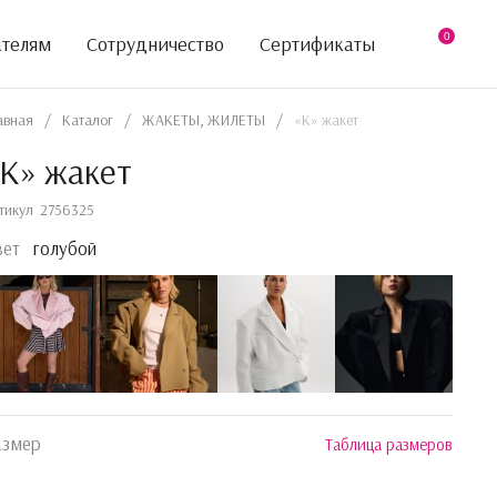
0
ателям
Сотрудничество
Сертификаты
авная
/
Каталог
/
ЖАКЕТЫ, ЖИЛЕТЫ
/
«K» жакет
K» жакет
тикул
2756325
вет
голубой
азмер
Таблица размеров