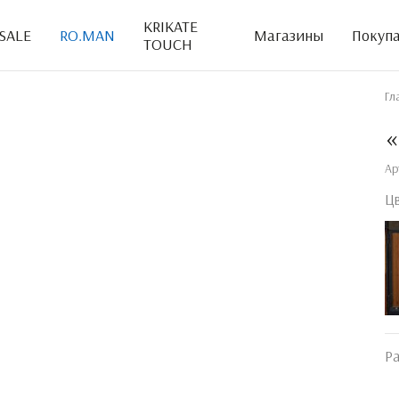
KRIKATE
SALE
RO.MAN
Магазины
Покуп
TOUCH
Гл
«
Ар
Ц
Р