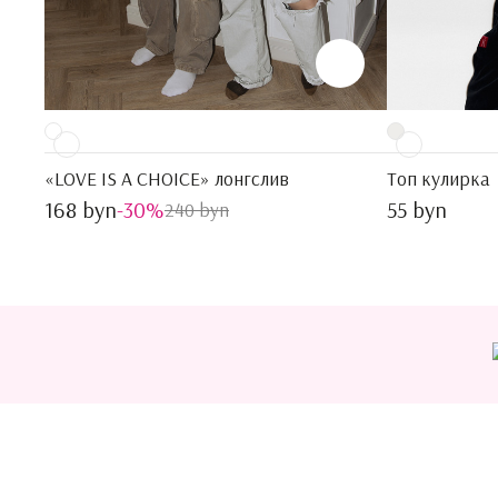
«LOVE IS A CHOICE» лонгслив
Топ кулирка
168 byn
-30%
55 byn
240 byn