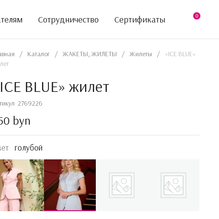
0
ателям
Сотрудничество
Сертификаты
авная
/
Каталог
/
ЖАКЕТЫ, ЖИЛЕТЫ
/
Жилеты
/
«ICE BLUE»
лет
ICE BLUE» жилет
тикул
2769226
50 byn
вет
голубой