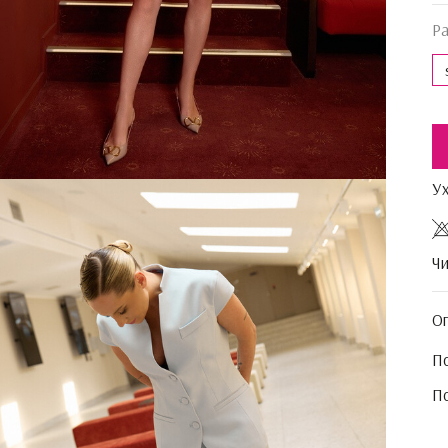
Р
У
Чи
О
По
По