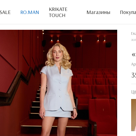
KRIKATE
SALE
RO.MAN
Магазины
Покуп
TOUCH
Гл
жи
«
Ар
3
Ц