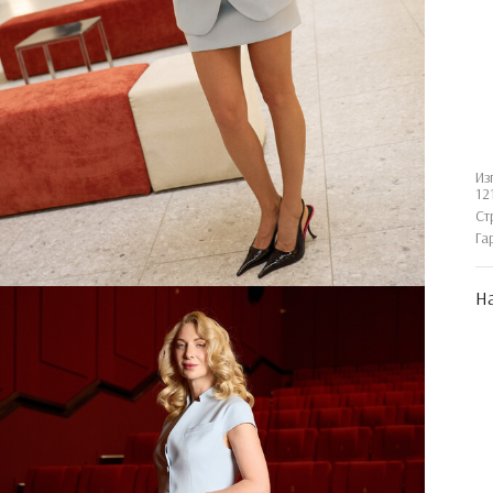
Из
12
Ст
Га
На