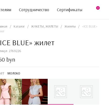
0
ателям
Сотрудничество
Сертификаты
авная
/
Каталог
/
ЖАКЕТЫ, ЖИЛЕТЫ
/
Жилеты
/
«ICE BLUE»
лет
ICE BLUE» жилет
тикул
2769226
50 byn
вет
молоко