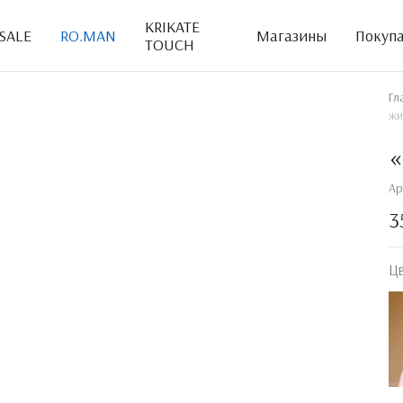
KRIKATE
SALE
RO.MAN
Магазины
Покуп
TOUCH
Гл
жи
«
Ар
3
Ц