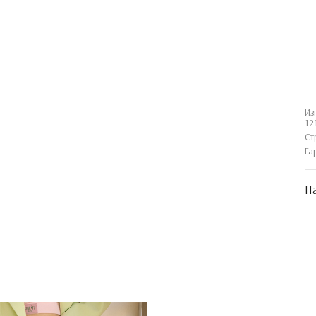
Из
12
Ст
Га
На