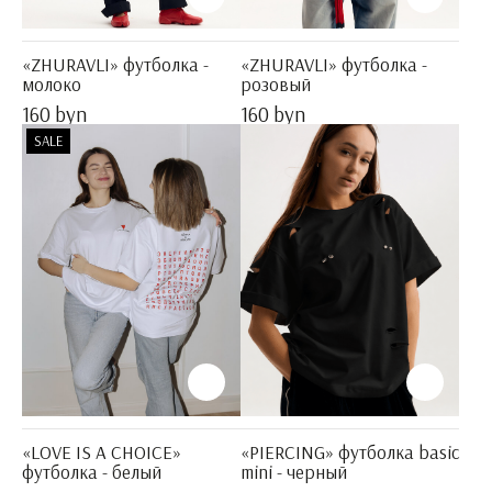
«ZHURAVLI» футболка -
«ZHURAVLI» футболка -
молоко
розовый
160 byn
160 byn
SALE
«LOVE IS A CHOICE»
«PIERCING» футболка basic
футболка - белый
mini - черный