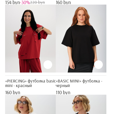
154 byn
-30%
160 byn
220 byn
«PIERCING» футболка basic
«BASIC MINI» футболка -
mini - красный
черный
160 byn
110 byn