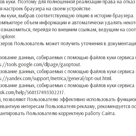
ов куки. Поэтому для полноценной реализации права на отка
я настроек браузера на своем устройстве.
лы куки, выбрав соответствующую опцию в истории браузера.
компьютере объем информации и автоматически удалять некот
 ознакомиться, перейдя по внешним ссылкам, ведущим на соо
Explorer.
зеров Пользователь может получить уточнения в документаци
ьзование данных, собираемых с помощью файлов куки сервиса в
s://tools.google.com/dlpage/gaoptout.
льзование данных, собираемых с помощью файлов куки сервиса
://yandex.com/support/metrica/general/opt-out.html.
ьзование данных, собираемых с помощью файлов куки сервиса 
ook.com/help/568137493302217.
м, позволяют Пользователю эффективно использовать функцио
левантную интересам Пользователя рекламу, рекомендуется ос
рантировать Пользователю корректную работу Сайта.