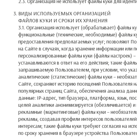
2.3. Организация не использует файлы куки для иден
ВИДЫ ИСПОЛЬЗУЕМЫХ ОРГАНИЗАЦИЕЙ
ФАЙЛОВ КУКИ И СРОКИ ИХ ХРАНЕНИЯ
3.1. Организация использует (обрабатывает) файлы ку
функциональные (технические, необходимые) файлы к
предоставления предполагаемых услуг; позволяют Пол
на Сайте в случаях, когда хранение информации или 
персонализированные файлы куки (файлы настроек) –
устанавливаются в ответ на его действия; такие файлы
запрашиваемую Пользователем, при условии, что указ
аналитические (статистические) файлы куки – необяз
Сайте, сохраняют историю посещений Пользователя н
популярных страниц Сайта, обеспечения анализа данн
данные: IP-адрес, тип браузера, платформа, язык, п
целей аналитики анонимизируется (обезличивается) и
рекламные (маркетинговые) файлы куки – необязатель
рекламы, создавая профили интересов пользователей
интересам; такие файлы куки требуют согласия на исп
по сроку хранения в браузере устройства Пользовате