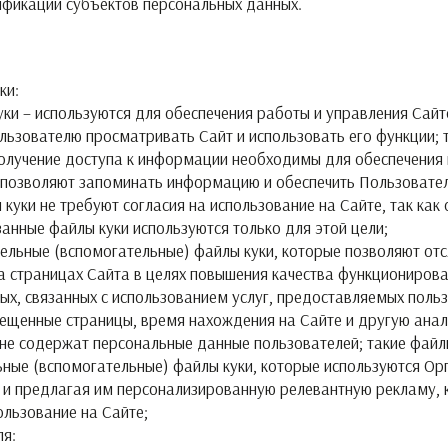
тификации субъектов персональных данных.
ки:
уки – используются для обеспечения работы и управления Сай
ьзователю просматривать Сайт и использовать его функции; т
получение доступа к информации необходимы для обеспечения 
 позволяют запоминать информацию и обеспечить Пользовате
 куки не требуют согласия на использование на Сайте, так как
анные файлы куки используются только для этой цели;
ательные (вспомогательные) файлы куки, которые позволяют о
а страницах Сайта в целях повышения качества функционирова
ых, связанных с использованием услуг, предоставляемых пол
осещенные страницы, время нахождения на Сайте и другую ана
 не содержат персональные данные пользователей; такие файлы
ные (вспомогательные) файлы куки, которые используются Орг
 и предлагая им персонализированную релевантную рекламу, к
ользование на Сайте;
ля: