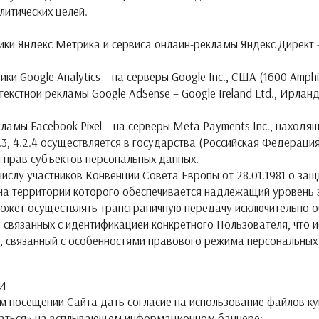
литических целей.
тики Яндекс Метрика и сервиса онлайн-рекламы Яндекс Директ
и Google Analytics – на серверы Google Inc., США (1600 Amphit
екстной рекламы Google AdSense – Google Ireland Ltd., Ирланд
ламы Facebook Pixel – на серверы Meta Payments Inc., находя
.2.3, 4.2.4 осуществляется в государства (Российская Федерац
 прав субъектов персональных данных.
 к числу участников Конвенции Совета Европы от 28.01.1981 о 
, на территории которого обеспечивается надлежащий уровень
, может осуществлять трансграничную передачу исключительно
е связанных с идентификацией конкретного Пользователя, что 
, связанный с особенностями правового режима персональных
И
м посещении Сайта дать согласие на использование файлов ку
азаться» на всплывающем информационном баннере: