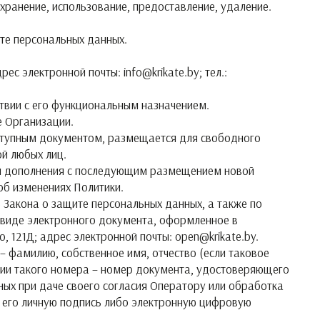
хранение, использование, предоставление, удаление.
ите персональных данных.
с электронной почты: info@krikate.by; тел.:
твии с его функциональным назначением.
е Организации.
доступным документом, размещается для свободного
ой любых лиц.
я и дополнения с последующим размещением новой
б изменениях Политики.
3 Закона о защите персональных данных, а также по
 виде электронного документа, оформленное в
о, 121Д; адрес электронной почты: open@krikate.by.
– фамилию, собственное имя, отчество (если таковое
твии такого номера – номер документа, удостоверяющего
ных при даче своего согласия Оператору или обработка
; его личную подпись либо электронную цифровую