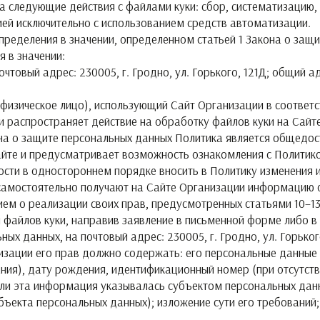
а следующие действия с файлами куки: сбор, систематизацию, 
ей исключительно с использованием средств автоматизации.
определения в значении, определенном статьей 1 Закона о защ
я в значении:
вый адрес: 230005, г. Гродно, ул. Горького, 121Д; общий адре
физическое лицо), использующий Сайт Организации в соответс
 и распространяет действие на обработку файлов куки на Сайт
акона о защите персональных данных Политика является обще
Сайте и предусматривает возможность ознакомления с Политик
мости в одностороннем порядке вносить в Политику изменени
самостоятельно получают на Сайте Организации информацию о
нием о реализации своих прав, предусмотренных статьями 10–1
 файлов куки, направив заявление в письменной форме либо в
ных данных, на почтовый адрес: 230005, г. Гродно, ул. Горьког
лизации его прав должно содержать: его персональные данные 
ания), дату рождения, идентификационный номер (при отсутс
если эта информация указывалась субъектом персональных дан
бъекта персональных данных); изложение сути его требований