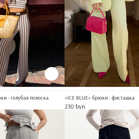
ки - голубая полоска
«ICE BLUE» брюки - фисташка
230 byn