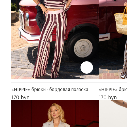
«HIPPIE» брюки - бордовая полоска
«HIPPIE» брю
170 byn
170 byn