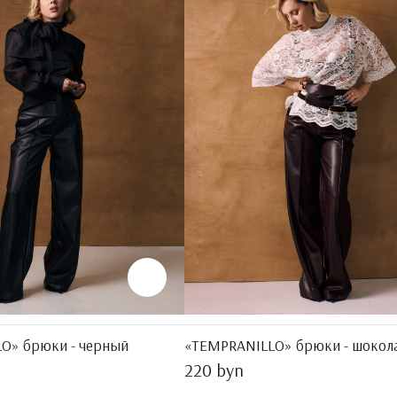
O» брюки - черный
«TEMPRANILLO» брюки - шокола
220 byn