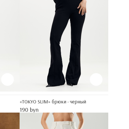
«TOKYO SLIM» брюки - черный
190 byn