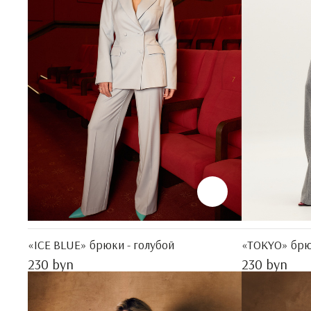
«ICE BLUE» брюки - голубой
«TOKYO» брю
230 byn
230 byn