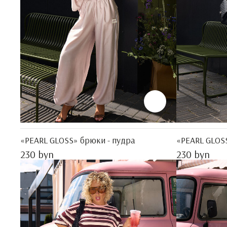
«PEARL GLOSS» брюки - пудра
«PEARL GLOS
230 byn
230 byn