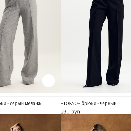
ки - серый меланж
«TOKYO» брюки - черный
230 byn