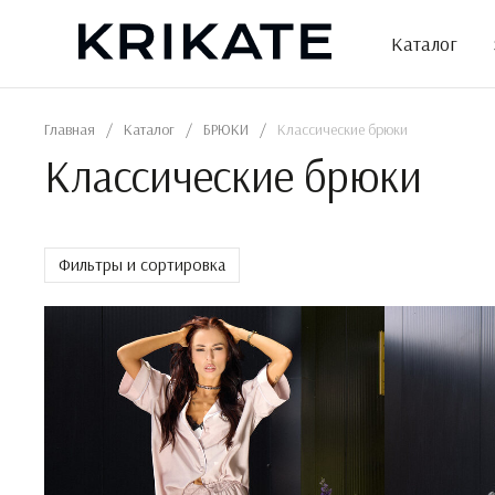
Skip
to
Каталог
the
content
Главная
/
Каталог
/
БРЮКИ
/
Классические брюки
Классические брюки
Фильтры и сортировка