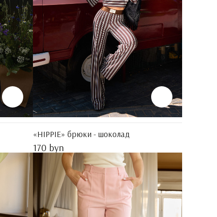
«HIPPIE» брюки - шоколад
170 byn