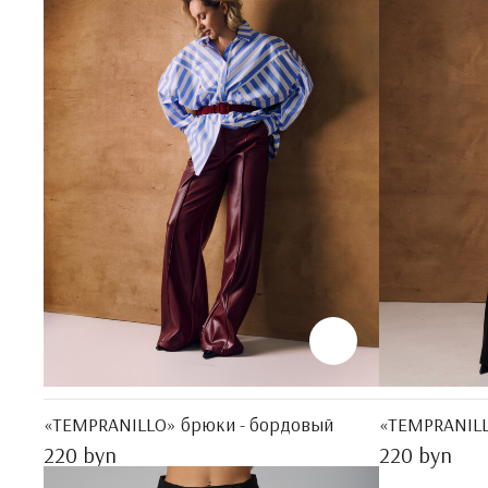
«TEMPRANILLO» брюки - бордовый
«TEMPRANILL
220 byn
220 byn