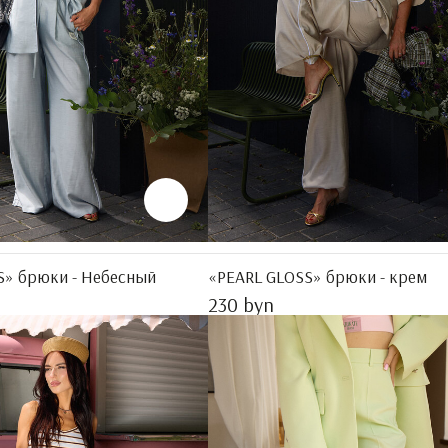
S» брюки - Небесный
«PEARL GLOSS» брюки - крем
230 byn