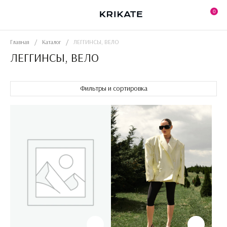
Skip
to
0
the
content
Главная
/
Каталог
/
ЛЕГГИНСЫ, ВЕЛО
ЛЕГГИНСЫ, ВЕЛО
Фильтры и сортировка