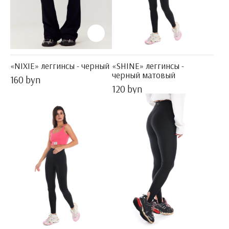
«NIXIE» леггинсы - черный
«SHINE» леггинсы -
черный матовый
160 byn
120 byn