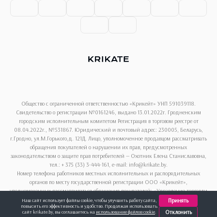
Общество с ограниченной ответственностью «Крикейт» УНП 591039118.
Свидетельство о регистрации №0161246, выдано 13.01.2022г. Гродненским
городским исполнительным комитетом Регистрация в торговом реестре от
08.04.2022г., №531867. Юридический и почтовый адрес: 230005, Беларусь,
г.Гродно, ул.М.Горького,д. 121Д. Лицо, уполномоченное продавцом рассматривать
обращения покупателей о нарушении их прав, предусмотренных
законодательством о защите прав потребителей — Охотник Елена Станиславовна,
тел.: + 375 (33) 3-444-161, e-mail: info@krikate.by.
Номер телефона работников местных исполнительных и распорядительных
органов по месту государственной регистрации ООО «Крикейт»,
уполномоченных рассматриваться обращения покупателей: «Управление торговли
и услуг Гродненского горисполкома», + 375 (152) 62-69-13.
Принять
Наш сайт использует файлы cookie, чтобы улучшить работу сайта,
повысить его эффективность и удобство. Продолжая использовать
Отклонить
сайт krikate.by, вы соглашаетесь на
использование файлов cookie
.