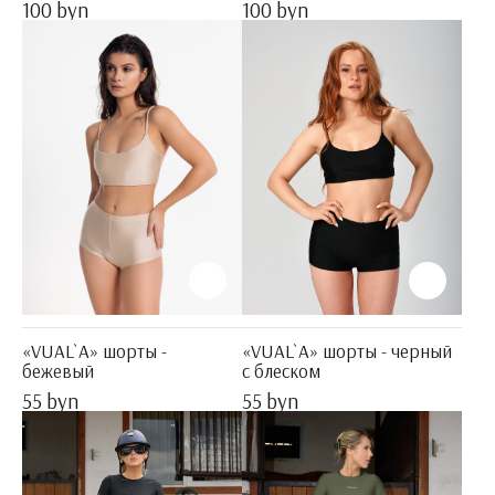
100 byn
100 byn
«VUAL`A» шорты -
«VUAL`A» шорты - черный
бежевый
с блеском
55 byn
55 byn