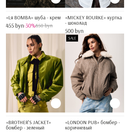
«Lя BOMBA» шуба - крем
«MICKEY ROURKE» куртка
- шоколад
455 byn
-30%
650 byn
500 byn
SALE
«BROTHER’S JACKET»
«LONDON PUB» бомбер -
бомбер - зеленый
коричневый