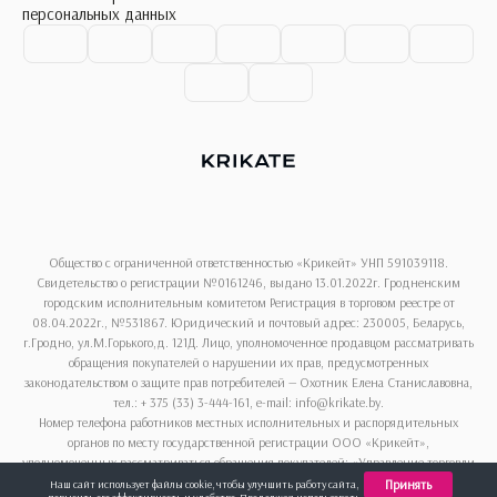
персональных данных
Общество с ограниченной ответственностью «Крикейт» УНП 591039118.
Свидетельство о регистрации №0161246, выдано 13.01.2022г. Гродненским
городским исполнительным комитетом Регистрация в торговом реестре от
08.04.2022г., №531867. Юридический и почтовый адрес: 230005, Беларусь,
г.Гродно, ул.М.Горького,д. 121Д. Лицо, уполномоченное продавцом рассматривать
обращения покупателей о нарушении их прав, предусмотренных
законодательством о защите прав потребителей — Охотник Елена Станиславовна,
тел.: + 375 (33) 3-444-161, e-mail: info@krikate.by.
Номер телефона работников местных исполнительных и распорядительных
органов по месту государственной регистрации ООО «Крикейт»,
уполномоченных рассматриваться обращения покупателей: «Управление торговли
и услуг Гродненского горисполкома», + 375 (152) 62-69-13.
Принять
Наш сайт использует файлы cookie, чтобы улучшить работу сайта,