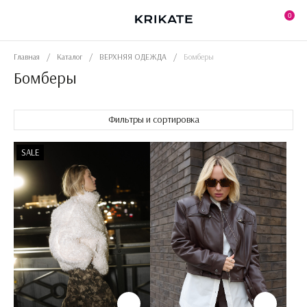
Skip
to
0
the
content
Главная
/
Каталог
/
ВЕРХНЯЯ ОДЕЖДА
/
Бомберы
Бомберы
Фильтры и сортировка
SALE