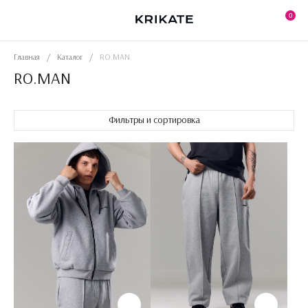
Skip
to
0
the
content
Главная
/
Каталог
/
RO.MAN
RO.MAN
Фильтры и сортировка