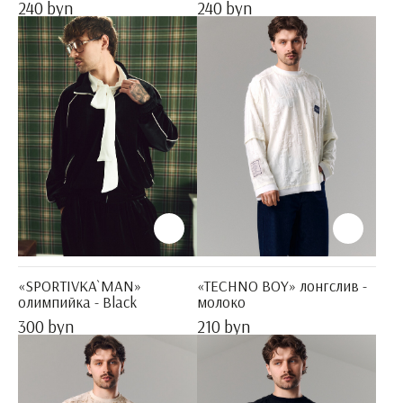
240 byn
240 byn
«SPORTIVKA`MAN»
«TECHNO BOY» лонгслив -
олимпийка - Black
молоко
300 byn
210 byn