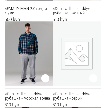
«FAMILY MAN 2.0» худи -
«Don’t call me daddy»
фуме
рубашка - желтый
300 byn
310 byn
«Don’t call me daddy»
«Don’t call me daddy»
рубашка - морская волна
рубашка - серый
310 byn
310 byn