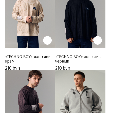
«TECHNO BOY» лонгслив -
«TECHNO BOY» лонгслив -
крем
черный
210 byn
210 byn