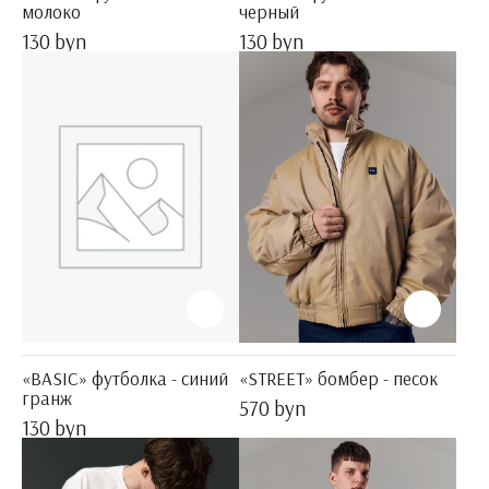
молоко
черный
130 byn
130 byn
«BASIC» футболка - синий
«STREET» бомбер - песок
гранж
570 byn
130 byn