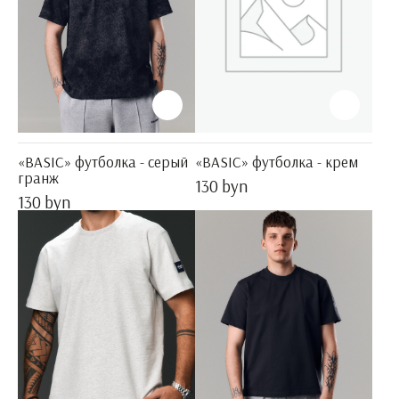
«BASIC» футболка - серый
«BASIC» футболка - крем
гранж
130 byn
130 byn