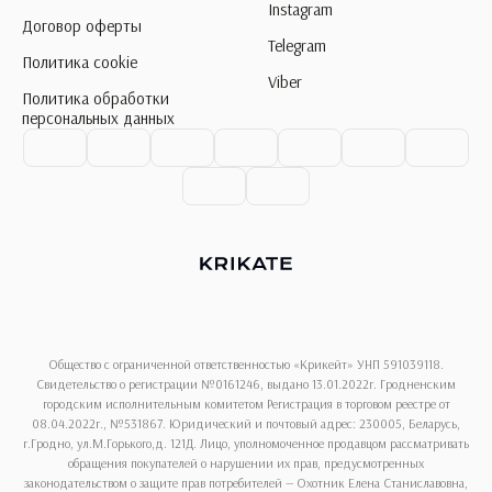
Instagram
Договор оферты
Telegram
Политика cookie
Viber
Политика обработки
персональных данных
Общество с ограниченной ответственностью «Крикейт» УНП 591039118.
Свидетельство о регистрации №0161246, выдано 13.01.2022г. Гродненским
городским исполнительным комитетом Регистрация в торговом реестре от
08.04.2022г., №531867. Юридический и почтовый адрес: 230005, Беларусь,
г.Гродно, ул.М.Горького,д. 121Д. Лицо, уполномоченное продавцом рассматривать
обращения покупателей о нарушении их прав, предусмотренных
законодательством о защите прав потребителей — Охотник Елена Станиславовна,