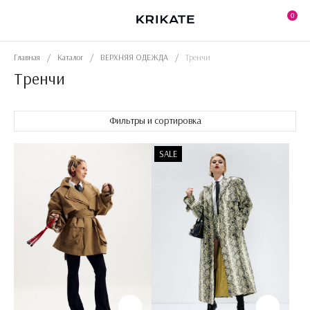
Skip
to
0
the
content
Главная
/
Каталог
/
ВЕРХНЯЯ ОДЕЖДА
/
Тренчи
Тренчи
Фильтры и сортировка
SALE