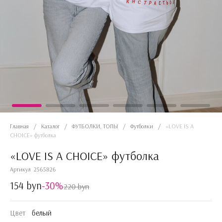
Главная
/
Каталог
/
ФУТБОЛКИ, ТОПЫ
/
Футболки
/
«LOVE IS A
CHOICE» футболка
«LOVE IS A CHOICE» футболка
Артикул
2565826
154 byn
-30%
220 byn
Цвет
белый