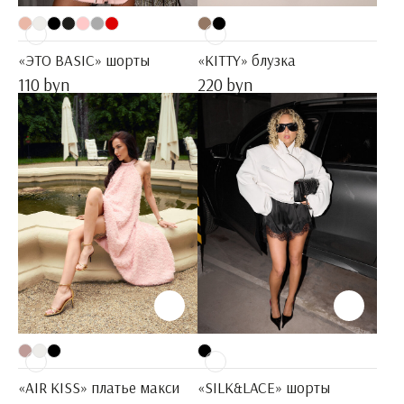
«ЭТО BASIC» шорты
«KITTY» блузка
110 byn
220 byn
«AIR KISS» платье макси
«SILK&LACE» шорты