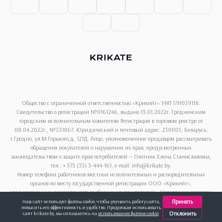
Общество с ограниченной ответственностью «Крикейт» УНП 591039118.
Свидетельство о регистрации №0161246, выдано 13.01.2022г. Гродненским
городским исполнительным комитетом Регистрация в торговом реестре от
08.04.2022г., №531867. Юридический и почтовый адрес: 230005, Беларусь,
г.Гродно, ул.М.Горького,д. 121Д. Лицо, уполномоченное продавцом рассматривать
обращения покупателей о нарушении их прав, предусмотренных
законодательством о защите прав потребителей — Охотник Елена Станиславовна,
тел.: + 375 (33) 3-444-161, e-mail: info@krikate.by.
Номер телефона работников местных исполнительных и распорядительных
органов по месту государственной регистрации ООО «Крикейт»,
уполномоченных рассматриваться обращения покупателей: «Управление торговли
и услуг Гродненского горисполкома», + 375 (152) 62-69-13.
Принять
Наш сайт использует файлы cookie, чтобы улучшить работу сайта,
повысить его эффективность и удобство. Продолжая использовать
Отклонить
сайт krikate.by, вы соглашаетесь на
использование файлов cookie
.