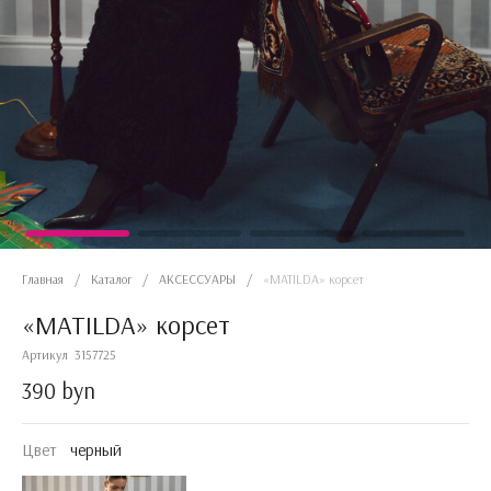
Главная
/
Каталог
/
АКСЕССУАРЫ
/
«MATILDA» корсет
«MATILDA» корсет
Артикул
3157725
390 byn
Цвет
черный