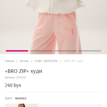
Главная
/
Каталог
/
ХУДИ, СВИТШОТЫ
/
«BRO ZIP» худи
«BRO ZIP» худи
Артикул
2357525
240 byn
Цвет
молоко