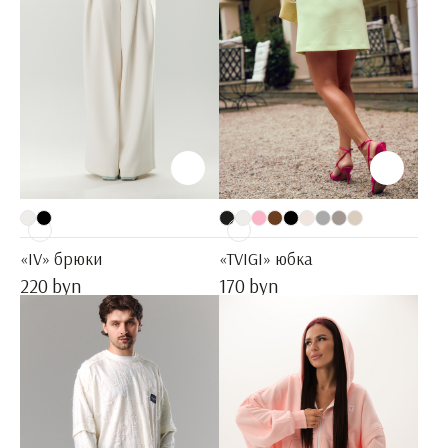
«IV» брюки
«TVIGI» юбка
220 byn
170 byn