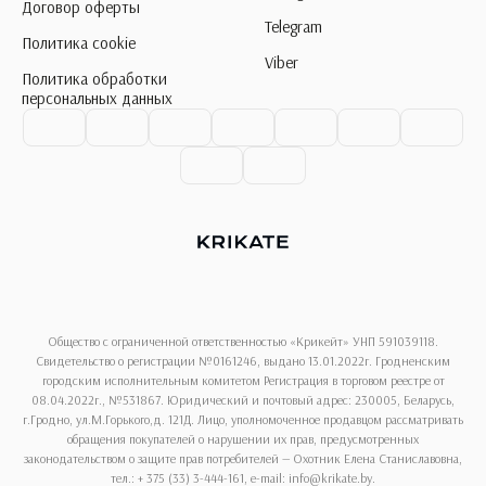
Договор оферты
Telegram
Политика cookie
Viber
Политика обработки
персональных данных
Общество с ограниченной ответственностью «Крикейт» УНП 591039118.
Свидетельство о регистрации №0161246, выдано 13.01.2022г. Гродненским
городским исполнительным комитетом Регистрация в торговом реестре от
08.04.2022г., №531867. Юридический и почтовый адрес: 230005, Беларусь,
г.Гродно, ул.М.Горького,д. 121Д. Лицо, уполномоченное продавцом рассматривать
обращения покупателей о нарушении их прав, предусмотренных
законодательством о защите прав потребителей — Охотник Елена Станиславовна,
тел.: + 375 (33) 3-444-161, e-mail: info@krikate.by.