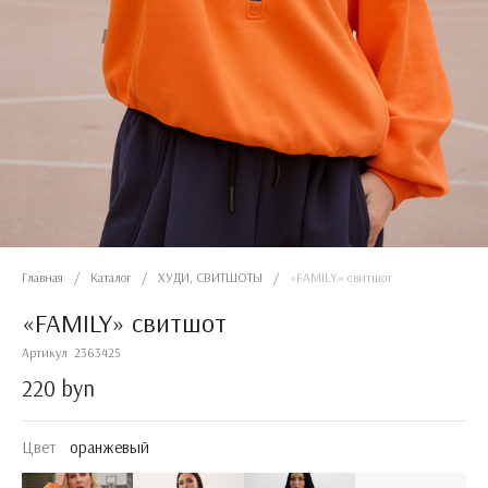
Главная
/
Каталог
/
ХУДИ, СВИТШОТЫ
/
«FAMILY» свитшот
«FAMILY» свитшот
Артикул
2363425
220 byn
Цвет
оранжевый