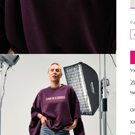
Р
У
Чи
О
Хл
Из