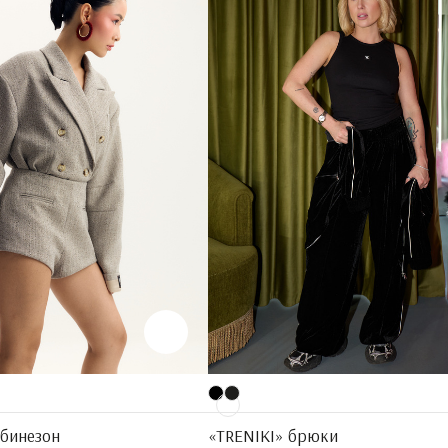
бинезон
«TRENIKI» брюки