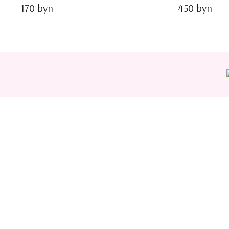
170 byn
450 byn