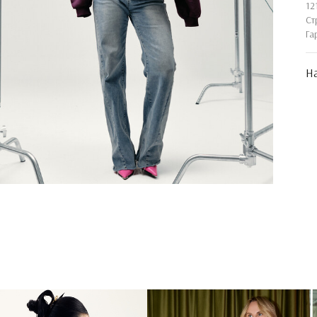
12
Ст
Га
На