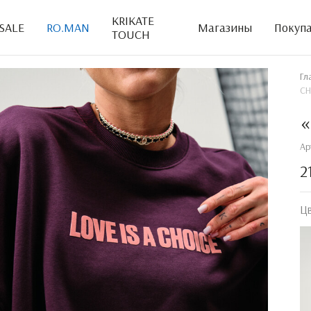
KRIKATE
SALE
RO.MAN
Магазины
Покуп
TOUCH
Гл
CH
«
Ар
2
Ц