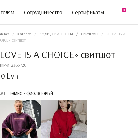
0
ателям
Сотрудничество
Сертификаты
авная
/
Каталог
/
ХУДИ, СВИТШОТЫ
/
Свитшоты
/
«LOVE IS A
OICE» свитшот
LOVE IS A CHOICE» свитшот
тикул
2365726
10 byn
вет
темно - фиолетовый