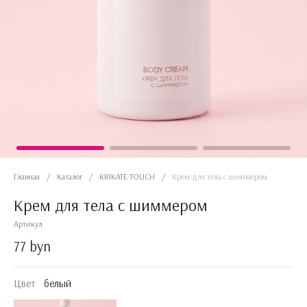
Главная
/
Каталог
/
KRIKATE TOUCH
/
Крем для тела с шиммером
Крем для тела с шиммером
Артикул
77 byn
Цвет
белый