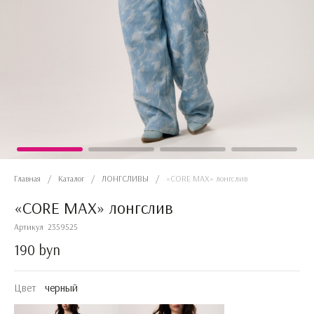
Главная
/
Каталог
/
ЛОНГСЛИВЫ
/
«CORE MAX» лонгслив
«CORE MAX» лонгслив
Артикул
2359525
190 byn
Цвет
черный