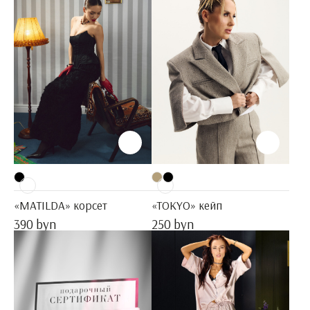
«MATILDA» корсет
«TOKYO» кейп
390 byn
250 byn