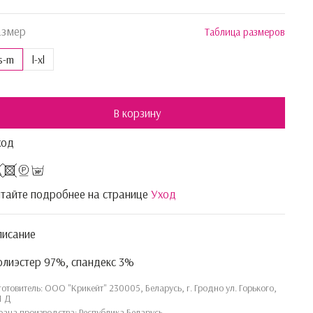
азмер
Таблица размеров
s-m
l-xl
В корзину
ход
тайте подробнее на странице
Уход
писание
лиэстер 97%, спандекс 3%
готовитель: ООО "Крикейт" 230005, Беларусь, г. Гродно ул. Горького,
1 Д
рана производства: Республика Беларусь