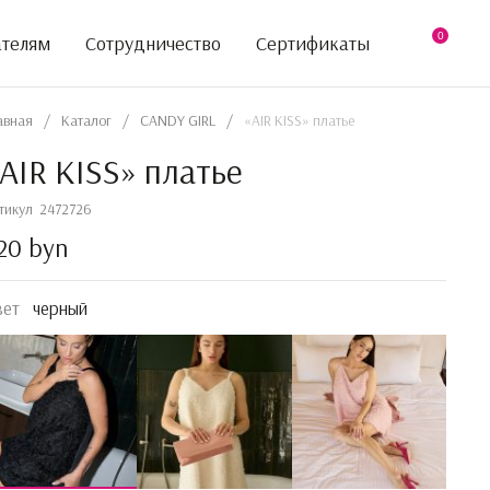
0
ателям
Сотрудничество
Сертификаты
авная
/
Каталог
/
CANDY GIRL
/
«AIR KISS» платье
AIR KISS» платье
тикул
2472726
20 byn
вет
черный