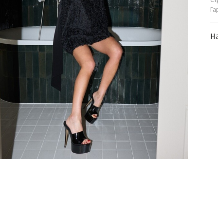
Га
На