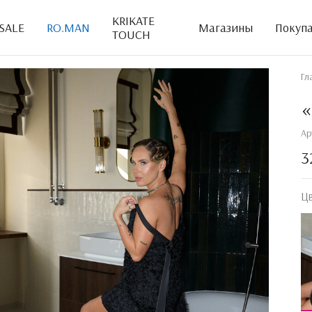
KRIKATE
SALE
RO.MAN
Магазины
Покуп
TOUCH
Гл
«
Ар
3
Ц