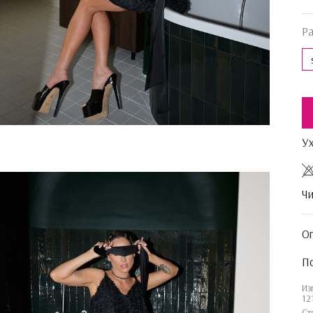
Р
У
Чи
О
По
Из
12
Ст