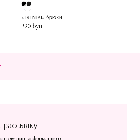
«TRENIKI» брюки
220 byn
m
а рассылку
 и получайте информацию о