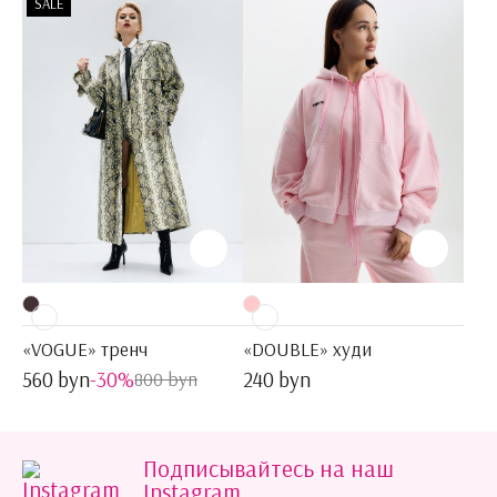
SALE
«VOGUE» тренч
«DOUBLE» худи
560 byn
-30%
240 byn
800 byn
Подписывайтесь на наш
Instagram