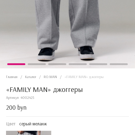
Главная
/
Каталог
/
RO.MAN
/
«FAMILY MAN» джоггеры
«FAMILY MAN» джоггеры
Артикул
4002425
200 byn
Цвет
серый меланж