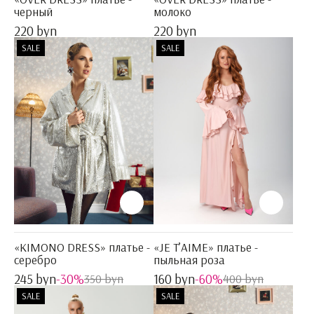
черный
молоко
220 byn
220 byn
SALE
SALE
«KIMONO DRESS» платье -
«JE T’AIME» платье -
серебро
пыльная роза
245 byn
-30%
160 byn
-60%
350 byn
400 byn
SALE
SALE