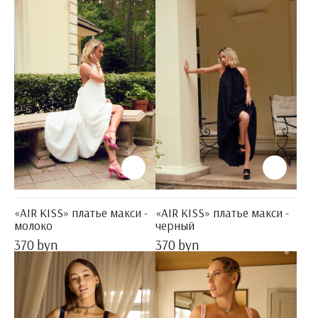
«AIR KISS» платье макси -
«AIR KISS» платье макси -
молоко
черный
370 byn
370 byn