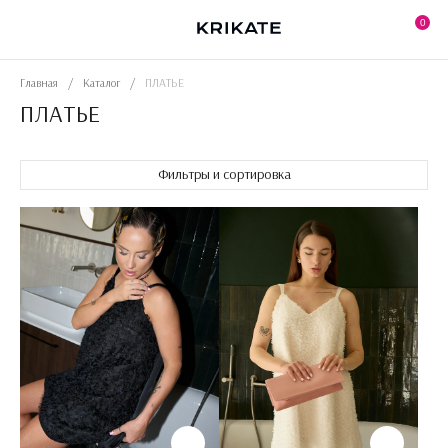
Skip
to
0
the
content
Главная
/
Каталог
/
ПЛАТЬЕ
ПЛАТЬЕ
Фильтры и сортировка