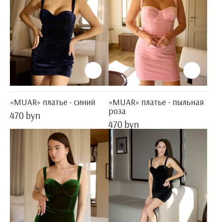
«MUAR» платье - синий
«MUAR» платье - пыльная
роза
470 byn
470 byn