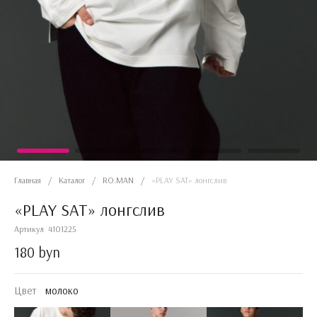
Главная
/
Каталог
/
RO.MAN
/
«PLAY SAT» лонгслив
«PLAY SAT» лонгслив
Артикул
4101225
180 byn
Цвет
молоко