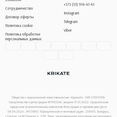
+375 (33) 914-41-61
Сотрудничество
Instagram
Договор оферты
Telegram
Политика cookie
Viber
Политика обработки
персональных данных
Общество с ограниченной ответственностью «Крикейт» УНП 591039118.
Свидетельство о регистрации №0161246, выдано 13.01.2022г. Гродненским
городским исполнительным комитетом Регистрация в торговом реестре от
08.04.2022г., №531867. Юридический и почтовый адрес: 230005, Беларусь,
г.Гродно, ул.М.Горького,д. 121Д. Лицо, уполномоченное продавцом рассматривать