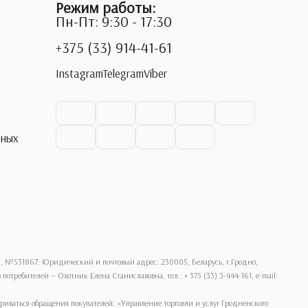
Режим работы:
Пн-Пт: 9:30 - 17:30
+375 (33) 914-41-61
Instagram
Telegram
Viber
ьных
., №531867. Юридический и почтовый адрес: 230005, Беларусь, г.Гродно,
требителей — Охотник Елена Станиславовна, тел.: + 375 (33) 3-444-161, e-mail:
ваться обращения покупателей: «Управление торговли и услуг Гродненского