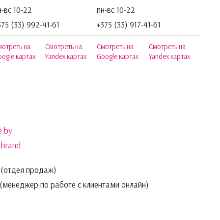
н-вс 10-22
пн-вс 10-22
375 (33) 992-41-61
+375 (33) 917-41-61
мотреть на
Смотреть на
Смотреть на
Смотреть на
ogle картах
Yandex картах
Google картах
Yandex картах
e.by
e.brand
(отдел продаж)
(менеджер по работе с клиентами онлайн)