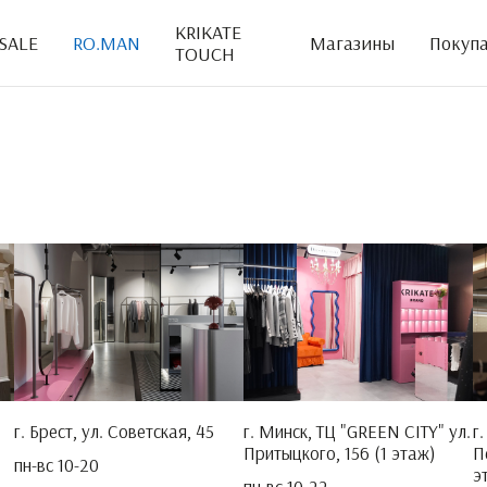
KRIKATE
SALE
RO.MAN
Магазины
Покуп
TOUCH
г. Брест, ул. Советская, 45
г. Минск, ТЦ "GREEN CITY" ул.
г
Притыцкого, 156 (1 этаж)
П
пн-вс 10-20
э
пн-вс 10-22