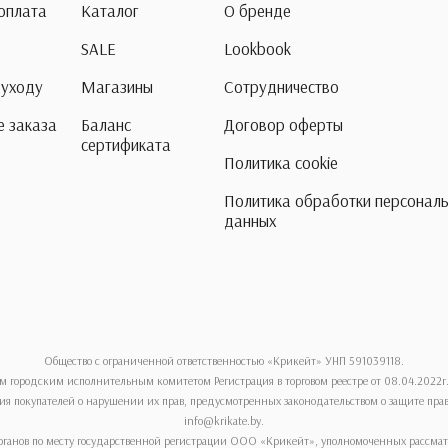
 оплата
Каталог
О бренде
SALE
Lookbook
 уходу
Магазины
Сотрудничество
 заказа
Баланс
Договор оферты
сертификата
Политика cookie
Политика обработки персонал
данных
Общество с ограниченной ответственностью «Крикейт» УНП 591039118.
м городским исполнительным комитетом Регистрация в торговом реестре от 08.04.2022г
я покупателей о нарушении их прав, предусмотренных законодательством о защите прав по
info@krikate.by.
ганов по месту государственной регистрации ООО «Крикейт», уполномоченных рассматри